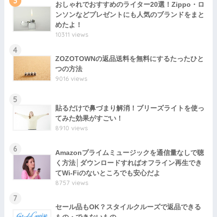
3
おしゃれでおすすめのライター20選！Zippo・ロ
ンソンなどプレゼントにも人気のブランドをまと
めたよ！
10311 views
4
ZOZOTOWNの返品送料を無料にするたったひと
つの方法
9016 views
5
貼るだけで鼻づまり解消！ブリーズライトを使っ
てみた効果がすごい！
8910 views
6
Amazonプライムミュージックを通信量なしで聴
く方法│ダウンロードすればオフライン再生でき
てWi-Fiのないところでも安心だよ
8757 views
7
セール品もOK？スタイルクルーズで返品できる
もの・できないもの