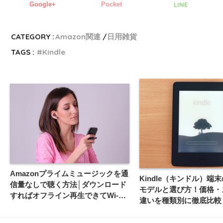
Google+
Pocket
LINE
CATEGORY :
Amazon関連
日用雑貨
TAGS :
Kindle
Amazonプライムミュージックを通
Kindle（キンドル）端
信量なしで聴く方法│ダウンロード
モデルと選び方！価格・
すればオフライン再生できてWi-Fi
違いを種類別に徹底比較
のないところでも安心だよ