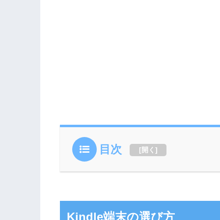
目次
[
開く
]
Kindle端末の選び方