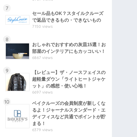
7
セール品もOK？スタイルクルーズ
で返品できるもの・できないもの
7150 views
8
おしゃれでおすすめの灰皿15選！お
部屋のインテリアにもカッコいい！
6867 views
9
【レビュー】ザ・ノースフェイスの
超軽量ダウン「ライトヒートジャケ
ット」の感想・使い心地！
6697 views
10
ベイクルーズの会員制度が新しくな
るよ！ジャーナルスタンダード・エ
ディフィスなど共通でポイントが貯
まる！
6379 views