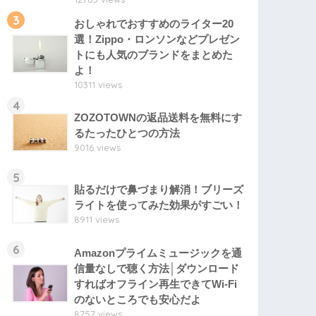
3
おしゃれでおすすめのライター20
選！Zippo・ロンソンなどプレゼン
トにも人気のブランドをまとめた
よ！
10311 views
4
ZOZOTOWNの返品送料を無料にす
るたったひとつの方法
9016 views
5
貼るだけで鼻づまり解消！ブリーズ
ライトを使ってみた効果がすごい！
8911 views
6
Amazonプライムミュージックを通
信量なしで聴く方法│ダウンロード
すればオフライン再生できてWi-Fi
のないところでも安心だよ
8757 views