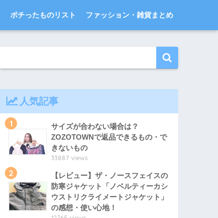
ス
ポチったものリスト
ファッション・雑貨まとめ
人気記事
1
サイズが合わない場合は？
ZOZOTOWNで返品できるもの・で
きないもの
33887 views
2
【レビュー】ザ・ノースフェイスの
防寒ジャケット「ノベルティーカシ
ウストリクライメートジャケット」
の感想・使い心地！
12765 views