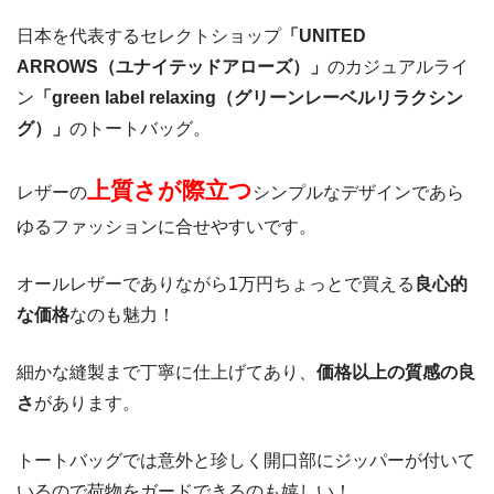
日本を代表するセレクトショップ
「UNITED
ARROWS（ユナイテッドアローズ）」
のカジュアルライ
ン
「green label relaxing（グリーンレーベルリラクシン
グ）」
のトートバッグ。
上質さが際立つ
レザーの
シンプルなデザインであら
ゆるファッションに合せやすいです。
オールレザーでありながら1万円ちょっとで買える
良心的
な価格
なのも魅力！
細かな縫製まで丁寧に仕上げてあり、
価格以上の質感の良
さ
があります。
トートバッグでは意外と珍しく開口部にジッパーが付いて
いるので荷物をガードできるのも嬉しい！