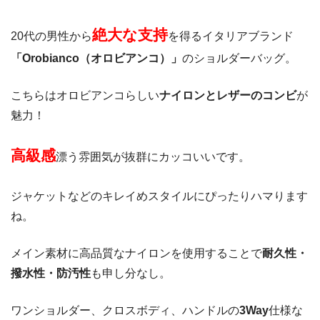
絶大な支持
20代の男性から
を得るイタリアブランド
「Orobianco（オロビアンコ）」
のショルダーバッグ。
こちらはオロビアンコらしい
ナイロンとレザーのコンビ
が
魅力！
高級感
漂う雰囲気が抜群にカッコいいです。
ジャケットなどのキレイめスタイルにぴったりハマります
ね。
メイン素材に高品質なナイロンを使用することで
耐久性・
撥水性・防汚性
も申し分なし。
ワンショルダー、クロスボディ、ハンドルの
3Way
仕様な