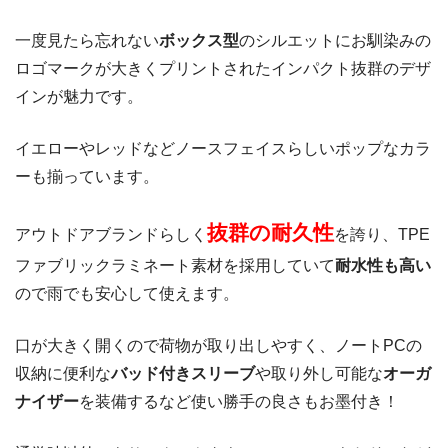
一度見たら忘れない
ボックス型
のシルエットにお馴染みの
ロゴマークが大きくプリントされたインパクト抜群のデザ
インが魅力です。
イエローやレッドなどノースフェイスらしいポップなカラ
ーも揃っています。
抜群の耐久性
アウトドアブランドらしく
を誇り、TPE
ファブリックラミネート素材を採用していて
耐水性も高い
ので雨でも安心して使えます。
口が大きく開くので荷物が取り出しやすく、ノートPCの
収納に便利な
バッド付きスリーブ
や取り外し可能な
オーガ
ナイザー
を装備するなど使い勝手の良さもお墨付き！