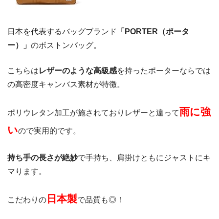
日本を代表するバッグブランド
「PORTER（ポータ
ー）」
のボストンバッグ。
こちらは
レザーのような高級感
を持ったポーターならでは
の高密度キャンバス素材が特徴。
雨に強
ポリウレタン加工が施されておりレザーと違って
い
ので実用的です。
持ち手の長さが絶妙
で手持ち、肩掛けともにジャストにキ
マります。
日本製
こだわりの
で品質も◎！