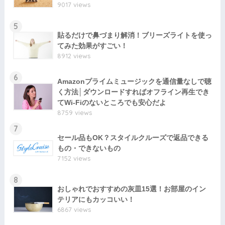
9017 views
5
貼るだけで鼻づまり解消！ブリーズライトを使っ
てみた効果がすごい！
8912 views
6
Amazonプライムミュージックを通信量なしで聴
く方法│ダウンロードすればオフライン再生でき
てWi-Fiのないところでも安心だよ
8759 views
7
セール品もOK？スタイルクルーズで返品できる
もの・できないもの
7152 views
8
おしゃれでおすすめの灰皿15選！お部屋のイン
テリアにもカッコいい！
6867 views