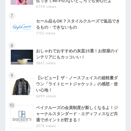
生できてWi-Fiのないところでも安心だよ
8759 views
7
セール品もOK？スタイルクルーズで返品でき
るもの・できないもの
7152 views
8
おしゃれでおすすめの灰皿15選！お部屋のイ
ンテリアにもカッコいい！
6867 views
9
【レビュー】ザ・ノースフェイスの超軽量ダ
ウン「ライトヒートジャケット」の感想・使
い心地！
6699 views
10
ベイクルーズの会員制度が新しくなるよ！ジ
ャーナルスタンダード・エディフィスなど共
通でポイントが貯まる！
6379 views