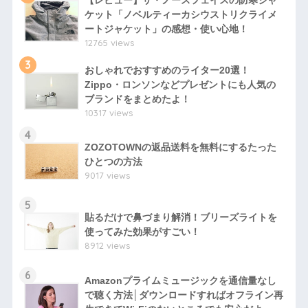
【レビュー】ザ・ノースフェイスの防寒ジャ
ケット「ノベルティーカシウストリクライメ
ートジャケット」の感想・使い心地！
12765 views
3
おしゃれでおすすめのライター20選！
Zippo・ロンソンなどプレゼントにも人気の
ブランドをまとめたよ！
10317 views
4
ZOZOTOWNの返品送料を無料にするたった
ひとつの方法
9017 views
5
貼るだけで鼻づまり解消！ブリーズライトを
使ってみた効果がすごい！
8912 views
6
Amazonプライムミュージックを通信量なし
で聴く方法│ダウンロードすればオフライン再