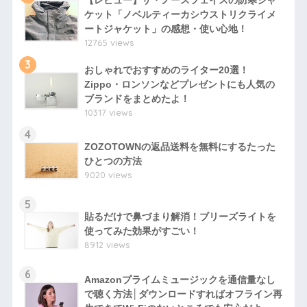
【レビュー】ザ・ノースフェイスの防寒ジャ
ケット「ノベルティーカシウストリクライメ
ートジャケット」の感想・使い心地！
12765 views
3
おしゃれでおすすめのライター20選！
Zippo・ロンソンなどプレゼントにも人気の
ブランドをまとめたよ！
10317 views
4
ZOZOTOWNの返品送料を無料にするたった
ひとつの方法
9020 views
5
貼るだけで鼻づまり解消！ブリーズライトを
使ってみた効果がすごい！
8912 views
6
Amazonプライムミュージックを通信量なし
で聴く方法│ダウンロードすればオフライン再