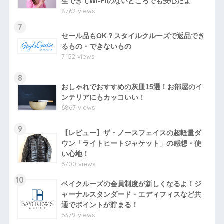
生できてWi-Fiのないところでも安心だよ
8762 views
7
セール品もOK？スタイルクルーズで返品でき
るもの・できないもの
7152 views
8
おしゃれでおすすめの灰皿15選！お部屋のイ
ンテリアにもカッコいい！
6867 views
9
【レビュー】ザ・ノースフェイスの超軽量ダ
ウン「ライトヒートジャケット」の感想・使
い心地！
6700 views
10
ベイクルーズの会員制度が新しくなるよ！ジ
ャーナルスタンダード・エディフィスなど共
通でポイントが貯まる！
6379 views